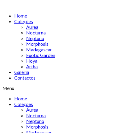
Skip
to
Home
content
Coleções
Áurea
Nocturna
Neptuno
Morphosis
Madagascar
Exotic Garden
Hoya
Artha
Galeria
Contactos
Menu
Home
Coleções
Áurea
Nocturna
Neptuno
Morphosis
Madagascar